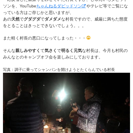
ソンを、YouTube
ちゃんねるダビッドソン
やテレビ等でご覧にな
っている方はご存じかと思いますが、
あの
天然
で
グダグダ
で
ダメダメ
な村長ですので、威厳に満ちた態度
をとることはきっとできないでしょう。。。
また軽く村長の悪口になってしまった・・・
そんな
親しみやすく
て
気さく
で
明るく元気
な村長は、今月も村民の
みんなとのキャンプオフ会を楽しみにしております。
写真：調子に乗ってシャンパンを開けようとたくらんでいる村長